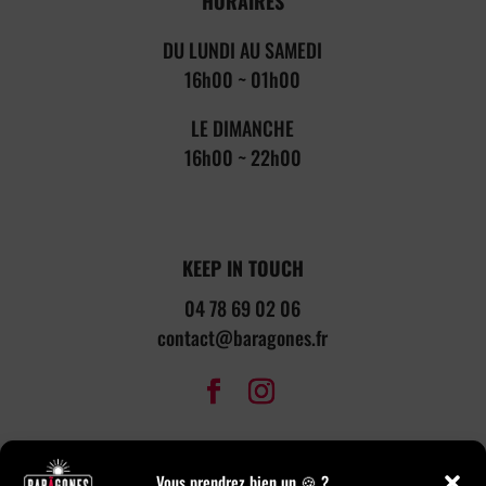
HORAIRES
DU LUNDI AU SAMEDI
16h00 ~ 01h00
LE DIMANCHE
16h00 ~ 22h00
KEEP IN TOUCH
04 78 69 02 06
contact@baragones.fr
NAVIGATION
Vous prendrez bien un 🍪 ?