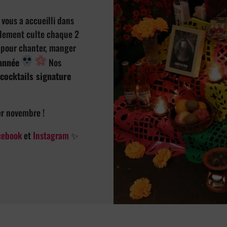
vous a accueilli dans
lement culte chaque 2
er pour chanter, manger
année
Nos
cocktails signature
er novembre !
cebook
et
Instagram
✨