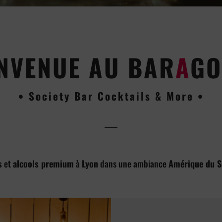
NVENUE AU BAR
A
GO
• Society Bar Cocktails & More •
s
et
alcools premium
à
Lyon
dans une ambiance
Amérique du 