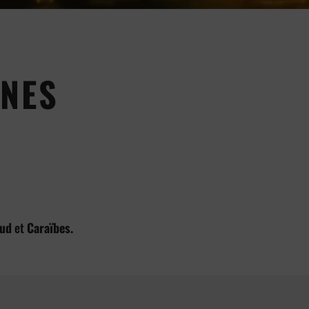
NES
Sud
et
Caraïbes.